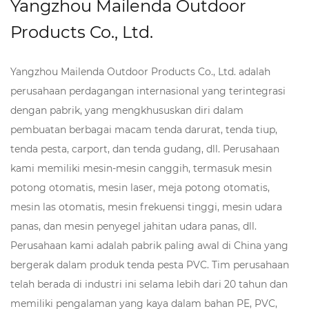
Yangzhou Mailenda Outdoor
selama masa-masa sulit.
Pengangkutan dan pemasangan menjadi
Products Co., Ltd.
sederhana dengan bentuk tenda yang ringkas dan
kempes, sehingga memudahkan penyimpanan
Yangzhou Mailenda Outdoor Products Co., Ltd. adalah
dan pengangkutan ke area yang terkena dampak.
perusahaan perdagangan internasional yang terintegrasi
Setelah berada di lokasi, prosedur inflasi dan
dengan pabrik, yang mengkhususkan diri dalam
perakitan menjadi mudah, sehingga
pembuatan berbagai macam tenda darurat, tenda tiup,
memungkinkan penyebaran yang cepat dan upaya
tenda pesta, carport, dan tenda gudang, dll. Perusahaan
bantuan segera.
kami memiliki mesin-mesin canggih, termasuk mesin
Tenda tiup cocok untuk berbagai aplikasi, termasuk
potong otomatis, mesin laser, meja potong otomatis,
operasi bantuan bencana, acara di luar ruangan,
mesin las otomatis, mesin frekuensi tinggi, mesin udara
fasilitas medis, dan banyak lagi. Dengan
panas, dan mesin penyegel jahitan udara panas, dll.
konstruksinya yang kuat, desain yang dapat
Perusahaan kami adalah pabrik paling awal di China yang
disesuaikan, dan kemudahan penerapannya, Tenda
bergerak dalam produk tenda pesta PVC. Tim perusahaan
Bantuan Darurat Tiup kami adalah alat penting bagi
telah berada di industri ini selama lebih dari 20 tahun dan
petugas tanggap darurat dan organisasi bantuan
memiliki pengalaman yang kaya dalam bahan PE, PVC,