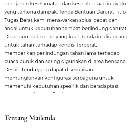
menjamin keselamatan dan kesejahteraan individu
yang terkena dampak. Tenda Bantuan Darurat Tiup
Tugas Berat kami menawarkan solusi cepat dan
andal untuk kebutuhan tempat berlindung darurat.
Dibangun dari bahan yang kuat, tenda ini dirancang
untuk tahan terhadap kondisi terberat,
memberikan perlindungan tahan lama terhadap
cuaca buruk dan sering digunakan di area bencana.
Desain tenda yang dapat disesuaikan
memungkinkan konfigurasi serbaguna untuk
memenuhi kebutuhan spesifik dan beradaptasi
dengan medan dan lingkungan yang berbeda.
Dengan interior yang luas, ia menawarkan ruang
yang luas untuk berlindung, penyimpanan, dan
Tentang Mailenda
berbagai aktivitas penting, memastikan
kenyamanan dan fungsionalitas bagi penghuninya