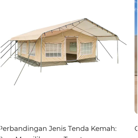
Tekanan Rendah Perusahaan
di China, produknya terutama
diekspor ke puluhan negara dan wilayah termasuk Jerman,
Amerika Serikat, Jepang, Inggris, Spanyol, Italia, Kanada,
Chili, dll. Pelanggannya termasuk badan-badan PBB,
organisasi kemanusiaan, dan banyak supermarket terkenal.
mah:
Cara Membangun Tenda