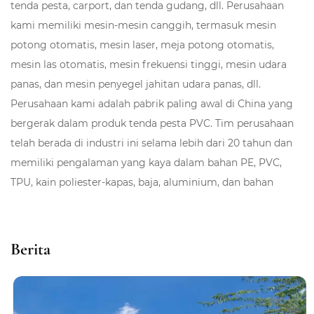
tenda pesta, carport, dan tenda gudang, dll. Perusahaan
kami memiliki mesin-mesin canggih, termasuk mesin
potong otomatis, mesin laser, meja potong otomatis,
mesin las otomatis, mesin frekuensi tinggi, mesin udara
panas, dan mesin penyegel jahitan udara panas, dll.
Perusahaan kami adalah pabrik paling awal di China yang
bergerak dalam produk tenda pesta PVC. Tim perusahaan
telah berada di industri ini selama lebih dari 20 tahun dan
memiliki pengalaman yang kaya dalam bahan PE, PVC,
TPU, kain poliester-kapas, baja, aluminium, dan bahan
lainnya. Perusahaan memiliki pengalaman yang kaya
dalam tender internasional dan kerja sama dengan
supermarket. Sebagai
OEM Produsen Tenda Rumah Sakit
Berita
Serbaguna
dan
ODM Perusahaan Tenda Apotek Berkinerja
Tinggi
di China, produknya terutama diekspor ke puluhan
negara dan wilayah termasuk Jerman, Amerika Serikat,