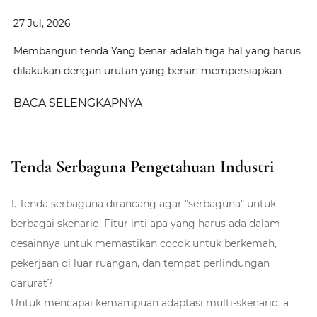
27 Jul, 2026
Membangun tenda Yang benar adalah tiga hal yang harus
dilakukan dengan urutan yang benar: mempersiapkan
lokasi yang stabil dan rata, merakit struktur rangka atau
BACA SELENGKAPNYA
tiang sepenuhnya sebelum penutup dipasang, dan
mengikat setiap tiang dan garis penahan dengan tegangan
...
Tenda Serbaguna Pengetahuan Industri
1. Tenda serbaguna dirancang agar "serbaguna" untuk
berbagai skenario. Fitur inti apa yang harus ada dalam
desainnya untuk memastikan cocok untuk berkemah,
pekerjaan di luar ruangan, dan tempat perlindungan
darurat?
Untuk mencapai kemampuan adaptasi multi-skenario, a