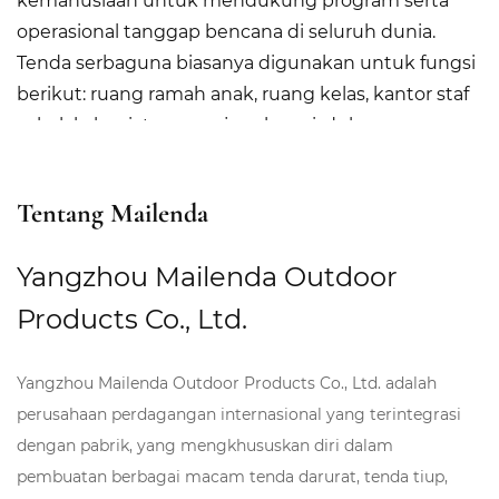
kemanusiaan untuk mendukung program serta
operasional tanggap bencana di seluruh dunia.
Tenda serbaguna biasanya digunakan untuk fungsi
berikut: ruang ramah anak, ruang kelas, kantor staf
sekolah, kegiatan remaja, rekreasi, dukungan
psikososial, dasar
kesehatan, layanan kesehatan periferal, nutrisi,
Tentang Mailenda
perawatan bayi, perawatan dan pengembangan
anak usia dini, dukungan ibu, rumah sakit/klinik,
Yangzhou Mailenda Outdoor
kantor administrasi, penyimpanan/distribusi, apotik,
gudang, pusat pengarahan media, kantor staf dan
Products Co., Ltd.
akomodasi staf.
Yangzhou Mailenda Outdoor Products Co., Ltd. adalah
perusahaan perdagangan internasional yang terintegrasi
dengan pabrik, yang mengkhususkan diri dalam
pembuatan berbagai macam tenda darurat, tenda tiup,