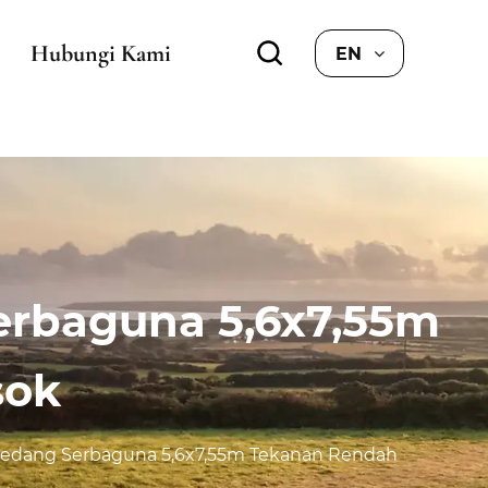
Hubungi Kami
EN
erbaguna 5,6x7,55m
sok
Sedang Serbaguna 5,6x7,55m Tekanan Rendah