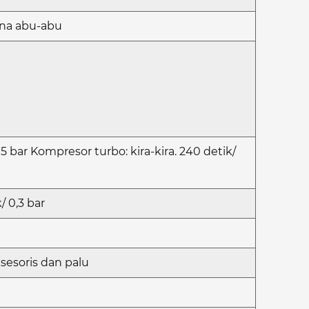
arna abu-abu
15 bar Kompresor turbo: kira-kira. 240 detik/
/ 0,3 bar
sesoris dan palu