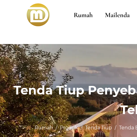
Rumah
Mailenda
Tenda Tiup Penyeb
Te
Rumah
/
Produk
/
Tenda Tiup
/
Tenda 