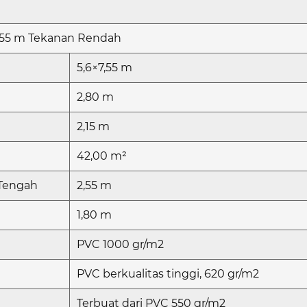
7,55 m Tekanan Rendah
5,6×7,55 m
2,80 m
2,15 m
42,00 m²
 Tengah
2,55 m
1,80 m
PVC 1000 gr/m2
PVC berkualitas tinggi, 620 gr/m2
Terbuat dari PVC 550 gr/m2