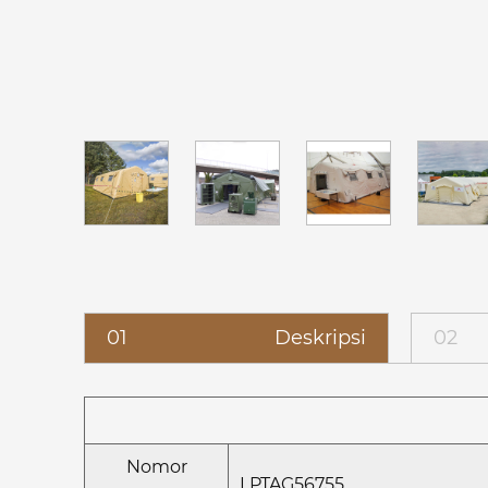
01
Deskripsi
02
Nomor
LPTAG56755