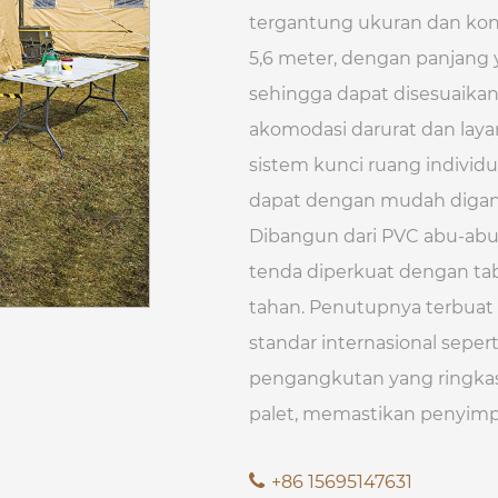
tergantung ukuran dan konf
5,6 meter, dengan panjang 
sehingga dapat disesuaikan
akomodasi darurat dan lay
sistem kunci ruang individ
dapat dengan mudah digant
Dibangun dari PVC abu-abu 
tenda diperkuat dengan t
tahan. Penutupnya terbuat
standar internasional seper
pengangkutan yang ringka
palet, memastikan penyimp
+86 15695147631