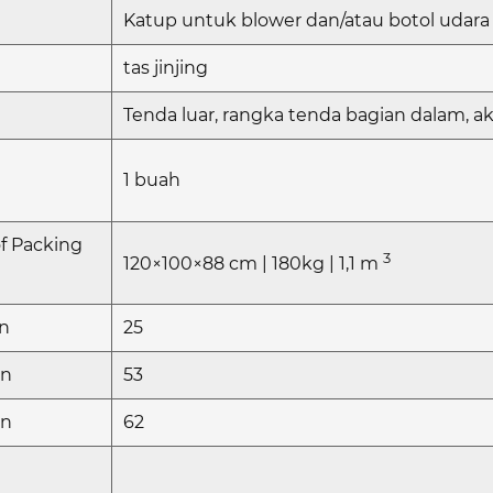
Katup untuk blower dan/atau botol udar
tas jinjing
Tenda luar, rangka tenda bagian dalam, ak
1 buah
f Packing
3
120×100×88 cm | 180kg | 1,1 m
tn
25
tn
53
tn
62