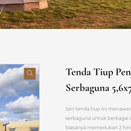
Tenda Tiup Pen
Serbaguna 5,6x
Seri tenda tiup ini menawar
serbaguna untuk berbagai a
biasanya memerlukan 2 hing