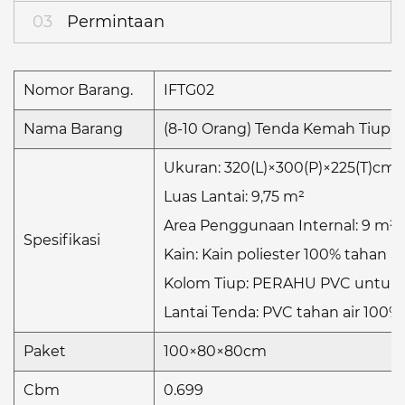
03
Permintaan
Nomor Barang.
IFTG02
Nama Barang
(8-10 Orang) Tenda Kemah Tiup
Ukuran: 320(L)×300(P)×225(T)cm
Luas Lantai: 9,75 m²
Area Penggunaan Internal: 9 m²
Spesifikasi
Kain: Kain poliester 100% tahan ai
Kolom Tiup: PERAHU PVC untuk 
Lantai Tenda: PVC tahan air 100%,
Paket
100×80×80cm
Cbm
0.699