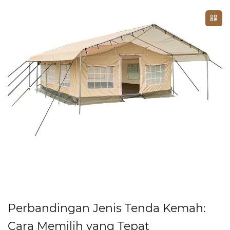
China, produknya terutama diekspor ke puluhan negara
dan wilayah termasuk Jerman, Amerika Serikat, Jepang,
Inggris, Spanyol, Italia, Kanada, Chili, dll. Pelanggannya
termasuk badan-badan PBB, organisasi kemanusiaan, dan
banyak supermarket terkenal.
 Jenis Tenda Kemah:
Cara Memban
yang Tepat