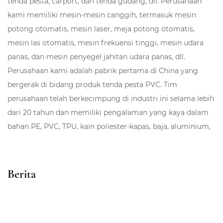
tenda pesta, carport, dan tenda gudang, dll. Perusahaan
kami memiliki mesin-mesin canggih, termasuk mesin
potong otomatis, mesin laser, meja potong otomatis,
mesin las otomatis, mesin frekuensi tinggi, mesin udara
panas, dan mesin penyegel jahitan udara panas, dll.
Perusahaan kami adalah pabrik pertama di China yang
bergerak di bidang produk tenda pesta PVC. Tim
perusahaan telah berkecimpung di industri ini selama lebih
dari 20 tahun dan memiliki pengalaman yang kaya dalam
bahan PE, PVC, TPU, kain poliester-kapas, baja, aluminium,
dan bahan lainnya. Perusahaan memiliki pengalaman yang
kaya dalam tender internasional dan kerja sama dengan
supermarket. Sebagai seorang profesional
Tenda Kemah
Berita
Tiup Tahan Api dan Anti Bakteri Glamor Empat Musim 8-10
Orang Produsen
dan
Tenda Kemah Tiup Tahan Api dan Anti
Bakteri Glamor Empat Musim 8-10 Orang Perusahaan
di