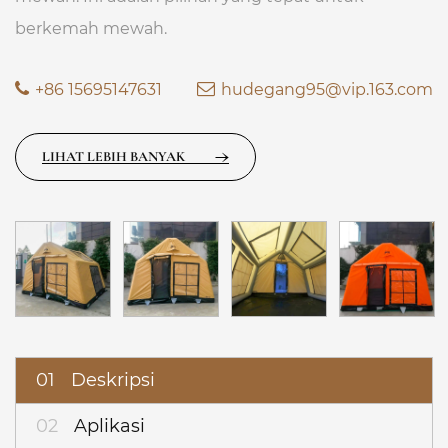
berkemah mewah.
+86 15695147631
hudegang95@vip.163.com
LIHAT LEBIH BANYAK
01
Deskripsi
02
Aplikasi