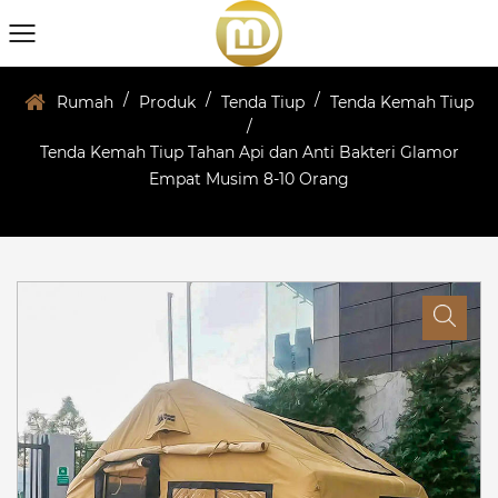
/
/
/
Rumah
Produk
Tenda Tiup
Tenda Kemah Tiup
/
Tenda Kemah Tiup Tahan Api dan Anti Bakteri Glamor
Empat Musim 8-10 Orang